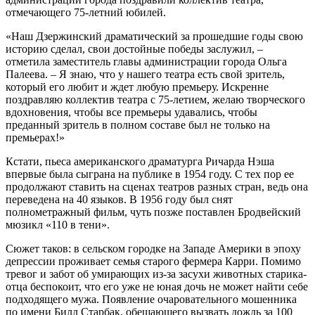
отмечающего 75-летний юбилей.
«Наш Дзержинский драматический за прошедшие годы свою
историю сделал, свои достойные победы заслужил, –
отметила заместитель главы администрации города Ольга
Палеева. – Я знаю, что у нашего театра есть свой зритель,
который его любит и ждет любую премьеру. Искренне
поздравляю коллектив театра с 75-летием, желаю творческого
вдохновения, чтобы все премьеры удавались, чтобы
преданный зритель в полном составе был не только на
премьерах!»
Кстати, пьеса американского драматурга Ричарда Нэша
впервые была сыграна на публике в 1954 году. С тех пор ее
продолжают ставить на сценах театров разных стран, ведь она
переведена на 40 языков. В 1956 году был снят
полнометражный фильм, чуть позже поставлен Бродвейский
мюзикл «110 в тени».
Сюжет таков: в сельском городке на Западе Америки в эпоху
депрессии проживает семья старого фермера Карри. Помимо
тревог и забот об умирающих из-за засухи животных старика-
отца беспокоит, что его уже не юная дочь не может найти себе
подходящего мужа. Появление очаровательного мошенника
по имени Билл Старбак, обещающего вызвать дождь за 100