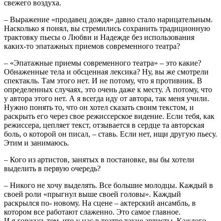
свежего воздуха.
– Выражение «продавец дождя» давно стало нарицательным.
Насколько я понял, вы стремились сохранить традиционную
трактовку пьесы о Любви и Надежде без использования
каких-то эпатажных приемов современного театра?
– «Эпатажные приемы современного театра» – это какие?
Обнаженные тела и обсценная лексика? Ну, вы же смотрели
спектакль. Там этого нет. И не потому, что я противник. В
определенных случаях, это очень даже к месту. А потому, что
у автора этого нет. А я всегда иду от автора, так меня учили.
Нужно понять то, что он хотел сказать своим текстом, и
раскрыть его через свое режиссерское видение. Если тебя, как
режиссера, цепляет текст, отзывается в сердце та авторская
боль, о которой он писал, – ставь. Если нет, ищи другую пьесу.
Этим и занимаюсь.
– Кого из артистов, занятых в постановке, вы бы хотели
выделить в первую очередь?
– Никого не хочу выделять. Все большие молодцы. Каждый в
своей роли «прыгнул выше своей головы». Каждый
раскрылся по- новому. На сцене – актерский ансамбль, в
котором все работают слаженно. Это самое главное.
И я горжусь тем, что у нас в театре такие артисты. Каждого