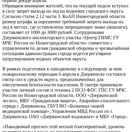
первой декаде апреля.
Обращаем внимание жителей, что на текущей неделе вступил
в силу запрет выхода на лед на водоемах городского округа.
Согласно статье 2.12 части 3. КоАП Нижегородской области
размер штрафа за нарушение требований запрета выхода на
лед в местах, где установлены запрещающие знаки (аншлаги),
составляет от 1000 до 3000 рублей. Сотрудниками
Дзержинского инспекторского участка «Центр ГИМС ГУ
МЧС России по Нижегородской области» совместно с
управлением по делам гражданской обороны и чрезвычайным
ситуациям администрации города ведется регулярное
патрулирование водных объектов округа.
В рамках подготовки к паводковому и следующему за ним
пожароопасному периодам 6 апреля в Дзержинске состоялся
смотр сил и средств округа, предназначенных для
обеспечения безопасности населения. В смотре принимали
участие личный состав и техника 2 ПСО ФПС ГПС ГУ МЧС
России по Нижегородской области, ООО «Дзержинский
лесхоз», МБУ «Гражданская защита», Аварийно-спасательного
отряда г. Дзержинска, ГБУЗ НО «Больница скорой
медицинской помощи», Управления МВД России по г.
Дзержинску, ОАО «Дзержинский водоканал» и МБУ «Город».
«Паводковый прогноз этой весной благоприятный, уровень
поднятия воды в реках не представляет угрозы населению.