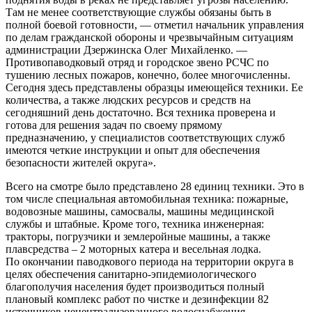
Там не менее соответствующие службы обязаны быть в
полной боевой готовности, — отметил начальник управления
по делам гражданской обороны и чрезвычайным ситуациям
администрации Дзержинска Олег Михайленко. —
Противопаводковый отряд и городское звено РСЧС по
тушению лесных пожаров, конечно, более многочисленны.
Сегодня здесь представлены образцы имеющейся техники. Ее
количества, а также людских ресурсов и средств на
сегодняшний день достаточно. Вся техника проверена и
готова для решения задач по своему прямому
предназначению, у специалистов соответствующих служб
имеются четкие инструкции и опыт для обеспечения
безопасности жителей округа».
Всего на смотре было представлено 28 единиц техники. Это в
том числе специальная автомобильная техника: пожарные,
водовозные машины, самосвалы, машины медицинской
службы и штабные. Кроме того, техника инженерная:
тракторы, погрузчики и землеройные машины, а также
плавсредства – 2 моторных катера и весельная лодка.
По окончании паводкового периода на территории округа в
целях обеспечения санитарно-эпидемиологического
благополучия населения будет производиться полный
плановый комплекс работ по чистке и дезинфекции 82
источников нецентрализованного водоснабжения,