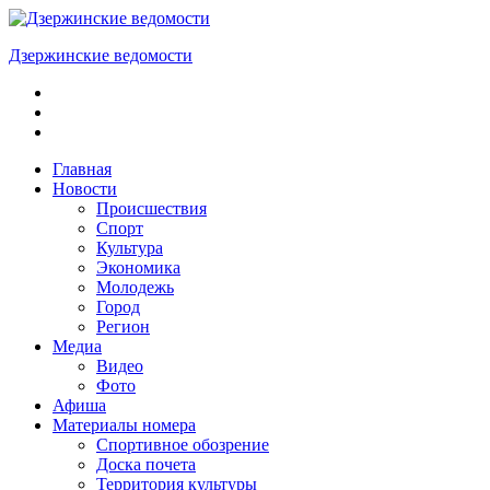
Skip
to
Дзержинские ведомости
content
ОБЩЕСТВЕННО-
ПОЛИТИЧЕСКАЯ
ГОРОДСКАЯ
ГАЗЕТА
Главная
Новости
Происшествия
Спорт
Культура
Экономика
Молодежь
Город
Регион
Медиа
Видео
Фото
Афиша
Материалы номера
Спортивное обозрение
Доска почета
Территория культуры