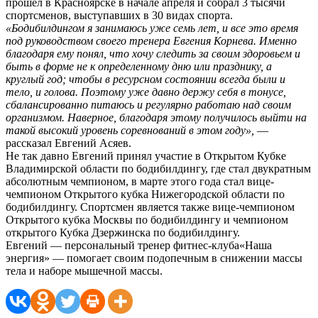
прошел в Красноярске в начале апреля и собрал 3 тысячи
спортсменов, выступавших в 30 видах спорта.
«Бодибилдингом я занимаюсь уже семь лет, и все это время
под руководством своего тренера Евгения Корнева. Именно
благодаря ему понял, что хочу следить за своим здоровьем и
быть в форме не к определенному дню или празднику, а
круглый год; чтобы в ресурсном состоянии всегда были и
тело, и голова. Поэтому уже давно держу себя в тонусе,
сбалансированно питаюсь и регулярно работаю над своим
организмом. Наверное, благодаря этому получилось выйти на
такой высокий уровень соревнований в этом году»,
—
рассказал Евгений Асяев.
Не так давно Евгений принял участие в Открытом Кубке
Владимирской области по бодибилдингу, где стал двукратным
абсолютным чемпионом, в марте этого года стал вице-
чемпионом Открытого кубка Нижегородской области по
бодибилдингу. Спортсмен является также вице-чемпионом
Открытого кубка Москвы по бодибилдингу и чемпионом
открытого Кубка Дзержинска по бодибилдингу.
Евгений — персональный тренер фитнес-клуба«Наша
энергия» — помогает своим подопечным в снижении массы
тела и наборе мышечной массы.