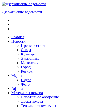
Skip
to
Дзержинские ведомости
content
ОБЩЕСТВЕННО-
ПОЛИТИЧЕСКАЯ
ГОРОДСКАЯ
ГАЗЕТА
Главная
Новости
Происшествия
Спорт
Культура
Экономика
Молодежь
Город
Регион
Медиа
Видео
Фото
Афиша
Материалы номера
Спортивное обозрение
Доска почета
Территория культуры