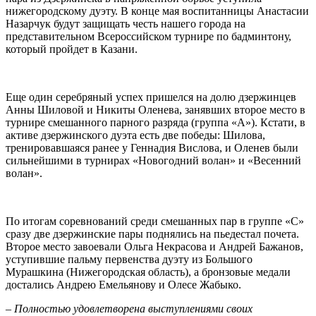
нижегородскому дуэту. В конце мая воспитанницы Анастасии
Назарчук будут защищать честь нашего города на
представительном Всероссийском турнире по бадминтону,
который пройдет в Казани.
Еще один серебряный успех пришелся на долю дзержинцев
Анны Шиловой и Никиты Оленева, занявших второе место в
турнире смешанного парного разряда (группа «А»). Кстати, в
активе дзержинского дуэта есть две победы: Шилова,
тренировавшаяся ранее у Геннадия Вислова, и Оленев были
сильнейшими в турнирах «Новогодний волан» и «Весенний
волан».
По итогам соревнований среди смешанных пар в группе «С»
сразу две дзержинские пары поднялись на пьедестал почета.
Второе место завоевали Ольга Некрасова и Андрей Бажанов,
уступившие пальму первенства дуэту из Большого
Мурашкина (Нижегородская область), а бронзовые медали
достались Андрею Емельянову и Олесе Жабыко.
– Полностью удовлетворена выступлениями своих