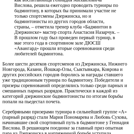
Вислова, решила ежегодно проводить турниры по
бадминтону, в которых бы принимали участие не
только спортсмены Дзержинска, но и
бадминтонисты из других городов области,
страны, – отметила тренер клуба «Бадминтон в
Дзержинске» мастер спорта Анастасия Назарчук. –
В прошлом году был проведен первый турнир, в
мае этого года в спортивном зале ДЮСШ
«Авангард» прошли вторые соревнования среди
любителей бадминтона.
Более шести десятков спортсменов из Дзержинска, Нижнего
Новгорода, Казани, Йошкар-Олы, Сыктывкара, Коврова и
других российских городов боролись за награды ставшего
уже традиционным турнира по бадминтону. Победители и
призеры соревнований определялись только среди парных и
смешанных парных разрядов. Практически в каждой из
категорий дзержинские бадминтонисты по итогам борьбы
попали на пьедестал почета.
Серебряными призерами турнира в сильнейшей группе «А»
(парный разряд) стали Мария Пономарева и Любовь Сухова,
начинавшие свой спортивный путь в бадминтоне у Геннадия
Вислова. В решающем поединке за главный приз опытная
пара из Дзержинска в напряженной борьбе уступила