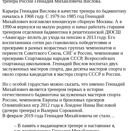
тренера России Геннадия Михайловича Вислова.
Карьера Геннадия Вислова в качестве тренера по бадминтону
началась в 1968 году. С 1979 по 1985 год Геннадий
Михайлович возглавлял юношескую сборную Москвы. А в
1990-м вернулся на малую родину и начал работать старшим
тренером отделения бадминтона в решетихинской ДЮСШ
«Авангард» вплоть до ухода на пенсию в 2013 году. Его
воспитанники сотни раз становились победителями и
призерами в разных возрастных группах чемпионатов и
первенств Советского Союза, СНГ и России, чемпионами и
призерами Спартакиады народов СССР, Всероссийских
спартакиад школьников. Геннадий Вислов воспитал двух
заслуженных мастеров спорта, два десятка мастеров спорта и
около сорока кандидатов в мастера спорта СССР и России.
Но с особой гордостью можно сказать, что именно Геннадий
Михайлович является тренером первых в истории
отечественного бадминтона заслуженных мастеров спорта
России, чемпионок Европы и бронзовых призеров
Олимпийских игр 2012 года в Лондоне Нины Висловой
(дочери тренера) и Валерии Сорокиной.
В феврале 2019 года Геннадия Михайловича не стало…
– В память о выдающемся тренере и наставнике я,
как воспитанница Геннадия Михайловича