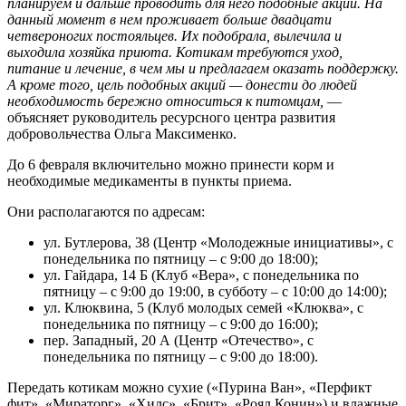
планируем и дальше проводить для него подобные акции. На
данный момент в нем проживает больше двадцати
четвероногих постояльцев. Их подобрала, вылечила и
выходила хозяйка приюта. Котикам требуются уход,
питание и лечение, в чем мы и предлагаем оказать поддержку.
А кроме того, цель подобных акций — донести до людей
необходимость бережно относиться к питомцам,
—
объясняет руководитель ресурсного центра развития
добровольчества Ольга Максименко.
До 6 февраля включительно можно принести корм и
необходимые медикаменты в пункты приема.
Они располагаются по адресам:
ул. Бутлерова, 38 (Центр «Молодежные инициативы», с
понедельника по пятницу – с 9:00 до 18:00);
ул. Гайдара, 14 Б (Клуб «Вера», с понедельника по
пятницу – с 9:00 до 19:00, в субботу – с 10:00 до 14:00);
ул. Клюквина, 5 (Клуб молодых семей «Клюква», с
понедельника по пятницу – с 9:00 до 16:00);
пер. Западный, 20 А (Центр «Отечество», с
понедельника по пятницу – с 9:00 до 18:00).
Передать котикам можно сухие («Пурина Ван», «Перфикт
фит», «Мираторг», «Хилс», «Брит», «Роял Конин») и влажные