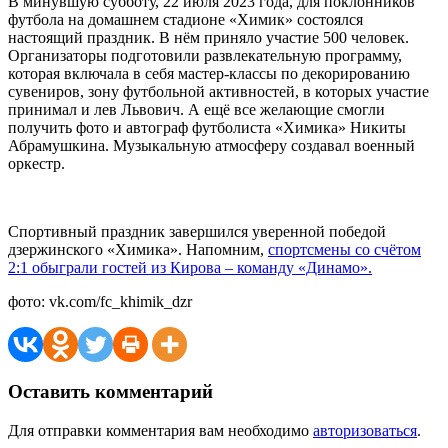
В минувшую субботу, 22 июля 2023 года, для поклонников
футбола на домашнем стадионе «Химик» состоялся
настоящий праздник. В нём приняло участие 500 человек.
Организаторы подготовили развлекательную программу,
которая включала в себя мастер-классы по декорированию
сувениров, зону футбольной активностей, в которых участие
принимал и лев Львович. А ещё все желающие смогли
получить фото и автограф футболиста «Химика» Никиты
Абрамушкина. Музыкальную атмосферу создавал военный
оркестр.
Спортивный праздник завершился уверенной победой
дзержинского «Химика». Напомним,
спортсмены со счётом
2:1 обыграли гостей из Кирова – команду «Динамо».
фото: vk.com/fc_khimik_dzr
Оставить комментарий
Для отправки комментария вам необходимо
авторизоваться
.