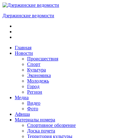
Skip
to
Дзержинские ведомости
content
ОБЩЕСТВЕННО-
ПОЛИТИЧЕСКАЯ
ГОРОДСКАЯ
ГАЗЕТА
Главная
Новости
Происшествия
Спорт
Культура
Экономика
Молодежь
Город
Регион
Медиа
Видео
Фото
Афиша
Материалы номера
Спортивное обозрение
Доска почета
Территория культуры