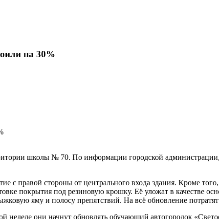
роили на 30%
итории школы № 70. По информации городской администрации, г
ие с правой стороны от центрального входа здания. Кроме того
товке покрытия под резиновую крошку. Её уложат в качестве ос
ыжковую яму и полосу препятствий. На всё обновление потратят
той неделе они начнут обновлять обучающий автогородок «Свето