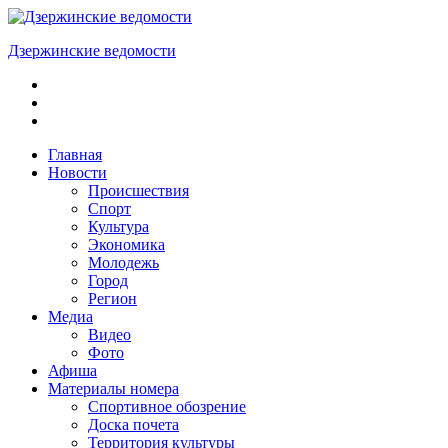
Skip
to
Дзержинские ведомости
content
ОБЩЕСТВЕННО-
ПОЛИТИЧЕСКАЯ
ГОРОДСКАЯ
ГАЗЕТА
Главная
Новости
Происшествия
Спорт
Культура
Экономика
Молодежь
Город
Регион
Медиа
Видео
Фото
Афиша
Материалы номера
Спортивное обозрение
Доска почета
Территория культуры