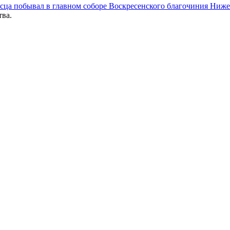
осца побывал в главном соборе Воскресенского благочиния Ниж
тва.