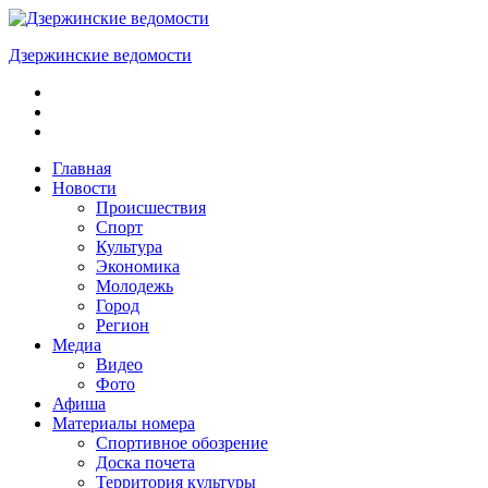
Skip
to
Дзержинские ведомости
content
ОБЩЕСТВЕННО-
ПОЛИТИЧЕСКАЯ
ГОРОДСКАЯ
ГАЗЕТА
Главная
Новости
Происшествия
Спорт
Культура
Экономика
Молодежь
Город
Регион
Медиа
Видео
Фото
Афиша
Материалы номера
Спортивное обозрение
Доска почета
Территория культуры