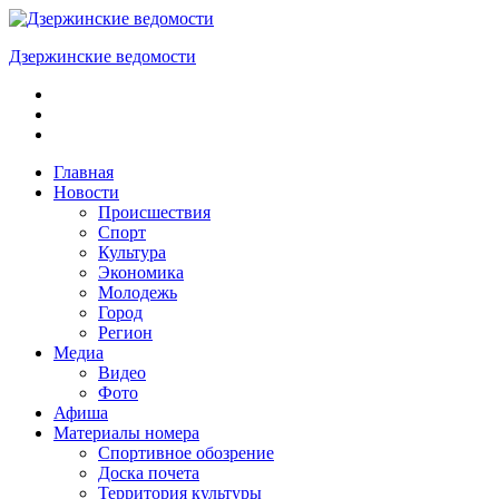
Skip
to
Дзержинские ведомости
content
ОБЩЕСТВЕННО-
ПОЛИТИЧЕСКАЯ
ГОРОДСКАЯ
ГАЗЕТА
Главная
Новости
Происшествия
Спорт
Культура
Экономика
Молодежь
Город
Регион
Медиа
Видео
Фото
Афиша
Материалы номера
Спортивное обозрение
Доска почета
Территория культуры