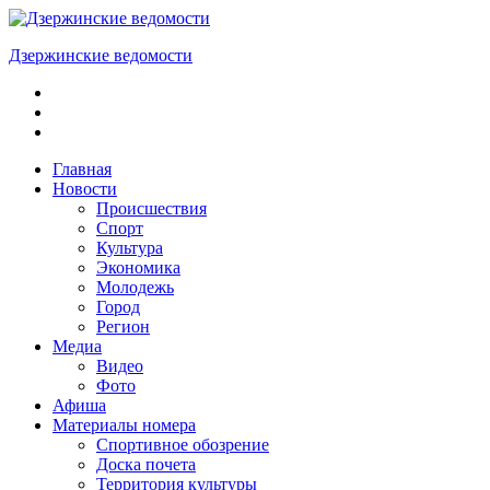
Skip
to
Дзержинские ведомости
content
ОБЩЕСТВЕННО-
ПОЛИТИЧЕСКАЯ
ГОРОДСКАЯ
ГАЗЕТА
Главная
Новости
Происшествия
Спорт
Культура
Экономика
Молодежь
Город
Регион
Медиа
Видео
Фото
Афиша
Материалы номера
Спортивное обозрение
Доска почета
Территория культуры