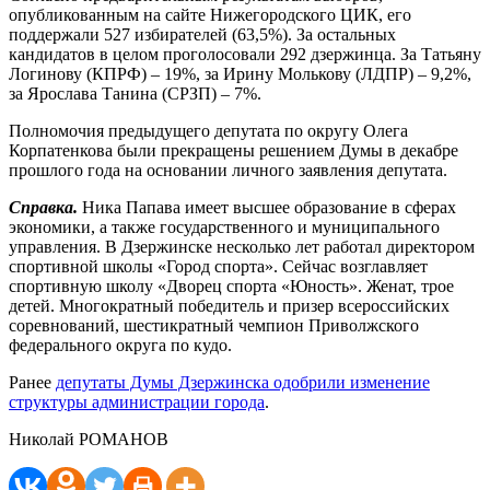
опубликованным на сайте Нижегородского ЦИК, его
поддержали 527 избирателей (63,5%). За остальных
кандидатов в целом проголосовали 292 дзержинца. За Татьяну
Логинову (КПРФ) – 19%, за Ирину Молькову (ЛДПР) – 9,2%,
за Ярослава Танина (СРЗП) – 7%.
Полномочия предыдущего депутата по округу Олега
Корпатенкова были прекращены решением Думы в декабре
прошлого года на основании личного заявления депутата.
Справка.
Ника Папава имеет высшее образование в сферах
экономики, а также государственного и муниципального
управления. В Дзержинске несколько лет работал директором
спортивной школы «Город спорта». Сейчас возглавляет
спортивную школу «Дворец спорта «Юность». Женат, трое
детей. Многократный победитель и призер всероссийских
соревнований, шестикратный чемпион Приволжского
федерального округа по кудо.
Ранее
депутаты Думы Дзержинска одобрили изменение
структуры администрации города
.
Николай РОМАНОВ