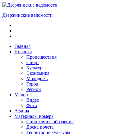
Skip
to
Дзержинские ведомости
content
ОБЩЕСТВЕННО-
ПОЛИТИЧЕСКАЯ
ГОРОДСКАЯ
ГАЗЕТА
Главная
Новости
Происшествия
Спорт
Культура
Экономика
Молодежь
Город
Регион
Медиа
Видео
Фото
Афиша
Материалы номера
Спортивное обозрение
Доска почета
Территория культуры