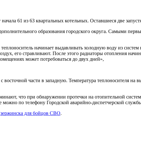
начала 61 из 63 квартальных котельных. Оставшиеся две запустя
 дополнительного образования городского округа. Самыми перв
 теплоноситель начинает выдавливать холодную воду из систем в
ть воздух, его стравливают. После этого радиаторы отопления н
омещениях может потребоваться до двух дней»,
с восточной части в западную. Температура теплоносителя на вы
нают, что при обнаружении протечки на отопительной системе 
можно по телефону Городской аварийно-диспетчерской службы
Дзержинска для бойцов СВО
.