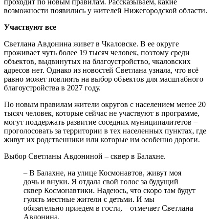
проходит по новым правилам. Рассказываем, какие
возможности появились у жителей Нижегородской области.
Участвуют все
Светлана Авдонина живет в Чкаловске. В ее округе
проживает чуть более 19 тысяч человек, поэтому среди
объектов, выдвинутых на благоустройство, чкаловских
адресов нет. Однако из новостей Светлана узнала, что всё
равно может повлиять на выбор объектов для масштабного
благоустройства в 2027 году.
По новым правилам жители округов с населением менее 20
тысяч человек, которые сейчас не участвуют в программе,
могут поддержать развитие соседних муниципалитетов –
проголосовать за территории в тех населенных пунктах, где
живут их родственники или которые им особенно дороги.
Выбор Светланы Авдониной – сквер в Балахне.
– В Балахне, на улице Космонавтов, живут моя
дочь и внуки. Я отдала свой голос за будущий
сквер Космонавтики. Надеюсь, что скоро там будут
гулять местные жители с детьми. И мы
обязательно приедем в гости, – отмечает Светлана
Авдонина.