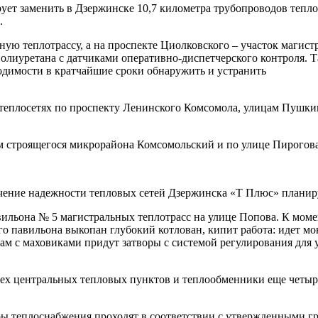
ует заменить в Дзержинске 10,7 километра трубопроводов тепло
.
ную теплотрассу, а на проспекте Циолковского – участок магист
олиуретана с датчиками оперативно-диспетчерского контроля. Т
ходимости в кратчайшие сроки обнаружить и устранить
 теплосетях по проспекту Ленинского Комсомола, улицам Пушки
 строящегося микрорайона Комсомольский и по улице Пирогова
ечение надежности тепловых сетей Дзержинска «Т Плюс» планир
ильона № 5 магистральных теплотрасс на улице Попова. К моме
го павильона выкопан глубокий котлован, кипит работа: идет м
м с маховиками придут затворы с системой регулирования для 
рех центральных тепловых пунктов и теплообменники еще четыр
ы теплоснабжения проходят в соответствии с утвержденными гр