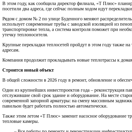
В этом году, как сообщила директор филиала, «Т Плюс» планир
посетили два адреса, где сейчас полным ходом идут перекладки
Рядом с домом № 2 по улице Буденного меняют распределитель
использует современные трубы с заводской изоляцией из пеноп
транспортировке тепла, а система контроля поможет при необ
утечку теплоносителя.
Крупные перекладки теплосетей пройдут в этом году также на
адресам.
Компания продолжит прокладывать новые теплотрассы к домам
Строится новый объект
В общей сложности в 2026 году в ремонт, обновление и обесп
Один из крупнейших инвестпроектов года – реконструкция пав
отслужившие свой срок здание и оборудование. На месте старо
современной запорной арматуры: на смену массивным задвижка
павильон будет работать полностью автоматически.
Также этим летом «Т Плюс» заменит насосное оборудование т
тепловые камеры.
– Все работы по ремонту и реконструкции инфраструктур