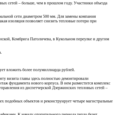
вых сетей – больше, чем в прошлом году. Участники объезда
ральной сети диаметром 500 мм. Для замены компания
акая изоляция позволяет снизить тепловые потери при
нской, Комбрига Патоличева, в Кукольном переулке и другим
.
ует вложить более полумиллиарда рублей.
нту визита главы здесь полностью демонтировали
онтаж фундамента нового корпуса. В нем разместится комплекс
управления из диспетчерской Дзержинских тепловых сетей –
ех подобных объектов и реконструирует четыре магистральные
афиками. К началу отопительного периода тепло будет