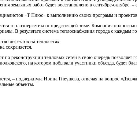
дения земляных работ будет восстановлено в сентябре-октябре, 
пециалистов «Т Плюс» к выполнению своих программ и проектов
вятся теплоэнергетики к предстоящей зиме. Компания полностью
иалы. В результате система теплоснабжения города с каждым го
ство дефектов на теплосетях
ка сохраняется.
 по реконструкции тепловых сетей в свою очередь позволяет г
иолковского, на котором побывали участники объезда, будет бл
тся, – подчеркнула Ирина Гнеушева, отвечая на вопрос «Дзержи
альные объекты.