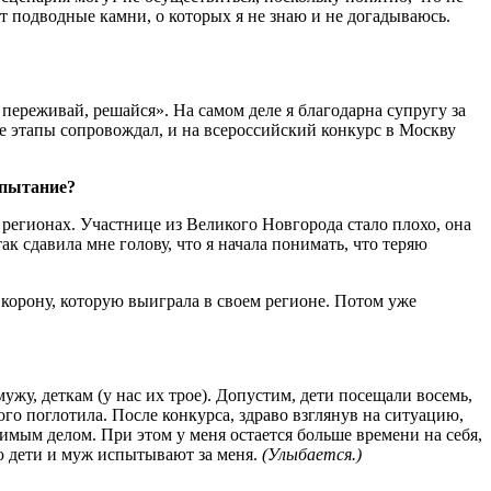
ут подводные камни, о которых я не знаю и не догадываюсь.
переживай, решайся». На самом деле я благодарна супругу за
се этапы сопровождал, и на всероссийский конкурс в Москву
спытание?
регионах. Участнице из Великого Новгорода стало плохо, она
ак сдавила мне голову, что я начала понимать, что теряю
у корону, которую выиграла в своем регионе. Потом уже
ужу, деткам (у нас их трое). Допустим, дети посещали восемь,
ого поглотила. После конкурса, здраво взглянув на ситуацию,
имым делом. При этом у меня остается больше времени на себя,
ую дети и муж испытывают за меня.
(Улыбается.)