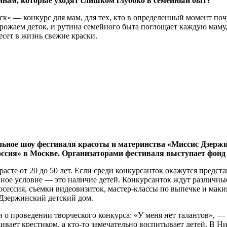
инам, которые уходят слишком глубоко в семейный быт?
» — конкурс для мам, для тех, кто в определенный момент почувс
рожаем деток, и рутина семейного быта поглощает каждую маму,
сет в жизнь свежие краски.
альное шоу фестиваля красоты и материнства «Миссис Дзержи
оссия» в Москве. Организаторами фестиваля выступает фонд
сте от 20 до 50 лет. Если среди конкурсанток окажутся предста
ое условие — это наличие детей. Конкурсанток ждут различные 
сессия, съемки видеовизиток, мастер-классы по выпечке и маки
 Дзержинский детский дом.
о проведении творческого конкурса: «У меня нет талантов», — 
ивает крестиком, а кто-то замечательно воспитывает детей. В 