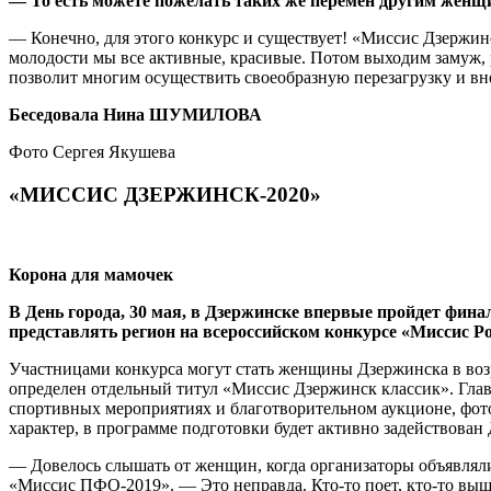
— То есть можете пожелать таких же перемен другим женщ
— Конечно, для этого конкурс и существует! «Миссис Дзержинск
молодости мы все активные, красивые. Потом выходим замуж, 
позволит многим осуществить своеобразную перезагрузку и вне
Беседовала Нина ШУМИЛОВА
Фото Сергея Якушева
«МИССИС ДЗЕРЖИНСК-2020»
Корона для мамочек
В День города, 30 мая, в Дзержинске впервые пройдет фин
представлять регион на всероссийском конкурсе «Миссис Р
Участницами конкурса могут стать женщины Дзержинска в возра
определен отдельный титул «Миссис Дзержинск классик». Главн
спортивных мероприятиях и благотворительном аукционе, фото
характер, в программе подготовки будет активно задействован
— Довелось слышать от женщин, когда организаторы объявляли 
«Миссис ПФО-2019». — Это неправда. Кто-то поет, кто-то выш