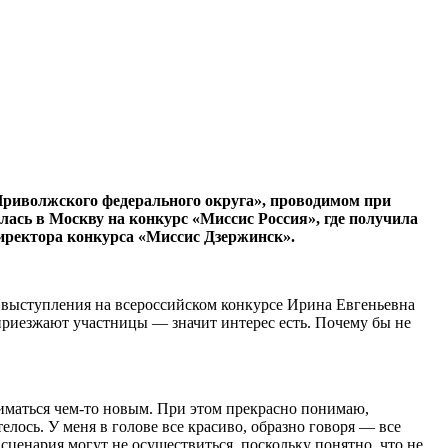
Приволжского федерального округа», проводимом при
ась в Москву на конкурс «Миссис Россия», где получила
директора конкурса «Миссис Дзержинск».
 выступления на всероссийском конкурсе Ирина Евгеньевна
приезжают участницы — значит интерес есть. Почему бы не
ниматься чем-то новым. При этом прекрасно понимаю,
елось. У меня в голове все красиво, образно говоря — все
 сценария могут не осуществиться, поскольку понятно, что не