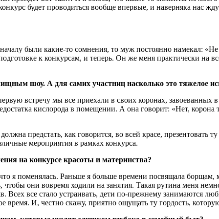
 конкурс будет проводиться вообще впервые, и наверняка нас жд
ачалу были какие-то сомнения, то муж постоянно намекал: «Не 
подготовке к конкурсам, и теперь. Он же меня практически на в
ищным шоу. А для самих участниц насколько это тяжелое и
рвую встречу мы все приехали в своих коронах, завоеванных в 
едостатка кислорода в помещении. А она говорит: «Нет, корона т
должна предстать, как говорится, во всей красе, презентовать т
зличные мероприятия в рамках конкурса.
ления на конкурсе красоты и материнства?
что я поменялась. Раньше я больше времени посвящала борщам, м
ь, чтобы они вовремя ходили на занятия. Такая рутина меня немн
в. Всех все стало устраивать, дети по-прежнему занимаются люб
ое время. И, честно скажу, приятно ощущать ту гордость, котор