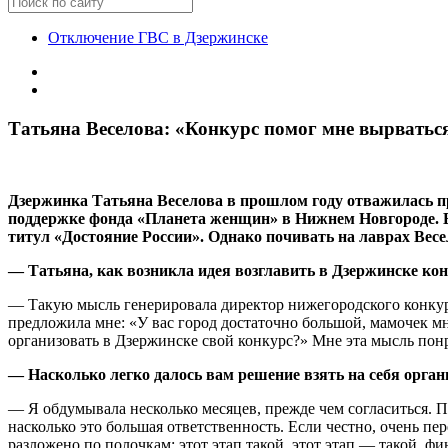
Отключение ГВС в Дзержинске
Татьяна Веселова: «Конкурс помог мне вырватьс
Дзержинка Татьяна Веселова в прошлом году отважилась п
поддержке фонда «Планета женщин» в Нижнем Новгороде. В
титул «Достояние России». Однако почивать на лаврах Весе
— Татьяна, как возникла идея возглавить в Дзержинске ко
— Такую мысль генерировала директор нижегородского конкур
предложила мне: «У вас город достаточно большой, мамочек м
организовать в Дзержинске свой конкурс?» Мне эта мысль пон
— Насколько легко далось вам решение взять на себя орга
— Я обдумывала несколько месяцев, прежде чем согласиться. П
насколько это большая ответственность. Если честно, очень пер
разложено по полочкам: этот этап такой, этот этап — такой, ф