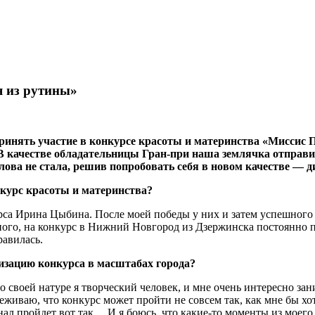
я из рутины»
ринять участие в конкурсе красоты и материнства «Миссис 
 качестве обладательницы Гран-при наша землячка отправил
лова не стала, решив попробовать себя в новом качестве — 
нкурс красоты и материнства?
са Ирина Цыбина. После моей победы у них и затем успешного
ного, на конкурс в Нижний Новгород из Дзержинска постоянно 
равилась.
низацию конкурса в масштабах города?
о своей натуре я творческий человек, и мне очень интересно за
еживаю, что конкурс может пройти не совсем так, как мне бы хот
инал пройдет вот так… И я боюсь, что какие-то моменты из моего