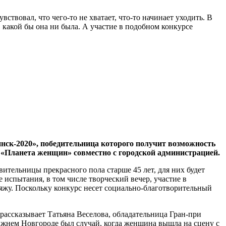
твовал, что чего-то не хватает, что-то начинает уходить. В
 какой бы она ни была. А участие в подобном конкурсе
нск-2020», победительница которого получит возможность
 «Планета женщин» совместно с городской администрацией.
вительницы прекрасного пола старше 45 лет, для них будет
испытания, в том числе творческий вечер, участие в
яжу. Поскольку конкурс несет социально-благотворительный
рассказывает Татьяна Веселова, обладательница Гран-при
Нижнем Новгороде был случай, когда женщина вышла на сцену с