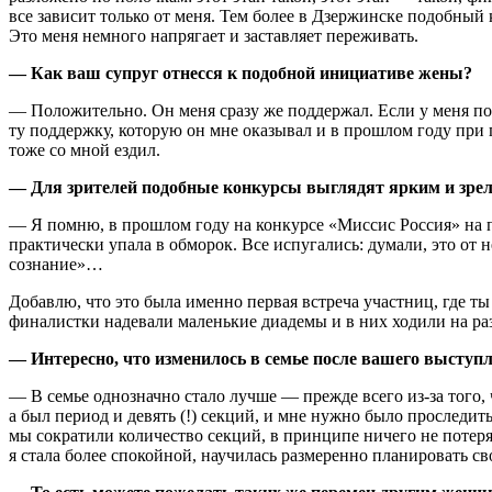
все зависит только от меня. Тем более в Дзержинске подобный
Это меня немного напрягает и заставляет переживать.
— Как ваш супруг отнесся к подобной инициативе жены?
— Положительно. Он меня сразу же поддержал. Если у меня пон
ту поддержку, которую он мне оказывал и в прошлом году при 
тоже со мной ездил.
— Для зрителей подобные конкурсы выглядят ярким и зрел
— Я помню, в прошлом году на конкурсе «Миссис Россия» на пе
практически упала в обморок. Все испугались: думали, это от н
сознание»…
Добавлю, что это была именно первая встреча участниц, где ты 
финалистки надевали маленькие диадемы и в них ходили на ра
— Интересно, что изменилось в семье после вашего выступ
— В семье однозначно стало лучше — прежде всего из-за того, 
а был период и девять (!) секций, и мне нужно было проследит
мы сократили количество секций, в принципе ничего не потеря
я стала более спокойной, научилась размеренно планировать св