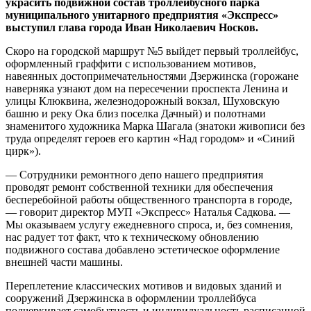
украсить подвижной состав троллейбусного парка
муниципального унитарного предприятия «Экспресс»
выступил глава города Иван Николаевич Носков.
Скоро на городской маршрут №5 выйдет первый троллейбус,
оформленный граффити с использованием мотивов,
навеянных достопримечательностями Дзержинска (горожане
наверняка узнают дом на пересечении проспекта Ленина и
улицы Клюквина, железнодорожный вокзал, Шуховскую
башню и реку Ока близ поселка Дачный) и полотнами
знаменитого художника Марка Шагала (знатоки живописи без
труда определят героев его картин «Над городом» и «Синий
цирк»).
— Сотрудники ремонтного депо нашего предприятия
проводят ремонт собственной техники для обеспечения
бесперебойной работы общественного транспорта в городе,
— говорит директор МУП «Экспресс» Наталья Садкова. —
Мы оказываем услугу ежедневного спроса, и, без сомнения,
нас радует тот факт, что к техническому обновлению
подвижного состава добавлено эстетическое оформление
внешней части машины.
Переплетение классических мотивов и видовых зданий и
сооружений Дзержинска в оформлении троллейбуса
подчеркивает самобытность и индивидуальность расписанной