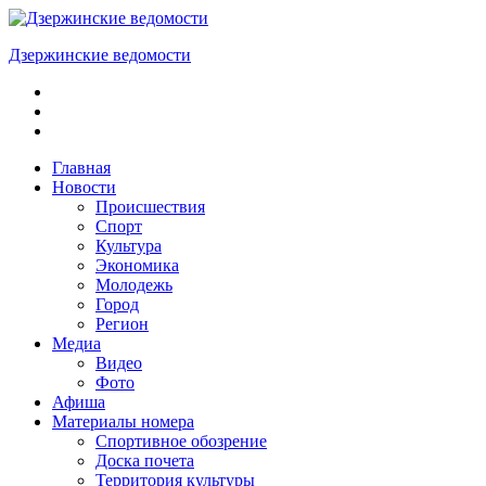
Skip
to
Дзержинские ведомости
content
ОБЩЕСТВЕННО-
ПОЛИТИЧЕСКАЯ
ГОРОДСКАЯ
ГАЗЕТА
Главная
Новости
Происшествия
Спорт
Культура
Экономика
Молодежь
Город
Регион
Медиа
Видео
Фото
Афиша
Материалы номера
Спортивное обозрение
Доска почета
Территория культуры