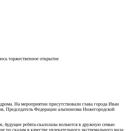
ось торжественное открытие
дрома. На мероприятии присутствовали глава города Иван
ов, Председатель Федерации альпинизма Нижегородской
ен, будущие ребята-скалолазы вольются в дружную семью
ие по скалам в качестве увлекательного экстремального вида