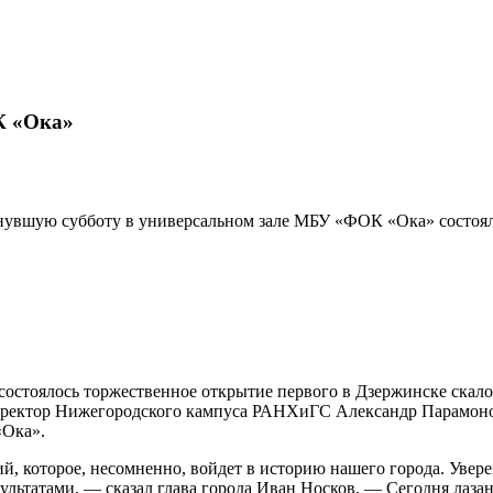
К «Ока»
увшую субботу в универсальном зале МБУ «ФОК «Ока» состоял
стоялось торжественное открытие первого в Дзержинске скало
 директор Нижегородского кампуса РАНХиГС Александр Парамон
«Ока».
й, которое, несомненно, войдет в историю нашего города. Увер
ультатами, — сказал глава города Иван Носков. — Сегодня лазан