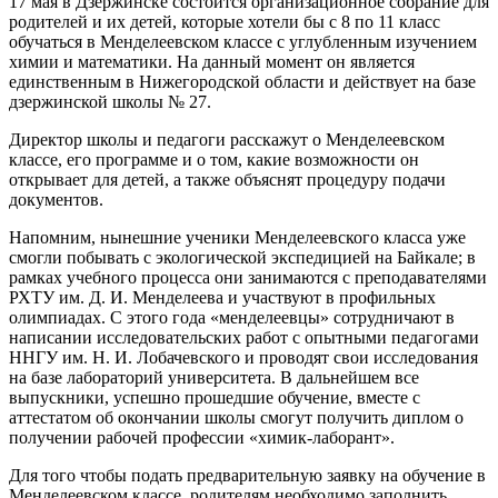
17 мая в Дзержинске состоится организационное собрание для
родителей и их детей, которые хотели бы с 8 по 11 класс
обучаться в Менделеевском классе с углубленным изучением
химии и математики. На данный момент он является
единственным в Нижегородской области и действует на базе
дзержинской школы № 27.
Директор школы и педагоги расскажут о Менделеевском
классе, его программе и о том, какие возможности он
открывает для детей, а также объяснят процедуру подачи
документов.
Напомним, нынешние ученики Менделеевского класса уже
смогли побывать с экологической экспедицией на Байкале; в
рамках учебного процесса они занимаются с преподавателями
РХТУ им. Д. И. Менделеева и участвуют в профильных
олимпиадах. С этого года «менделеевцы» сотрудничают в
написании исследовательских работ с опытными педагогами
ННГУ им. Н. И. Лобачевского и проводят свои исследования
на базе лабораторий университета. В дальнейшем все
выпускники, успешно прошедшие обучение, вместе с
аттестатом об окончании школы смогут получить диплом о
получении рабочей профессии «химик-лаборант».
Для того чтобы подать предварительную заявку на обучение в
Менделеевском классе, родителям необходимо заполнить