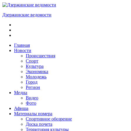
Skip
to
Дзержинские ведомости
content
ОБЩЕСТВЕННО-
ПОЛИТИЧЕСКАЯ
ГОРОДСКАЯ
ГАЗЕТА
Главная
Новости
Происшествия
Спорт
Культура
Экономика
Молодежь
Город
Регион
Медиа
Видео
Фото
Афиша
Материалы номера
Спортивное обозрение
Доска почета
Территория культуры