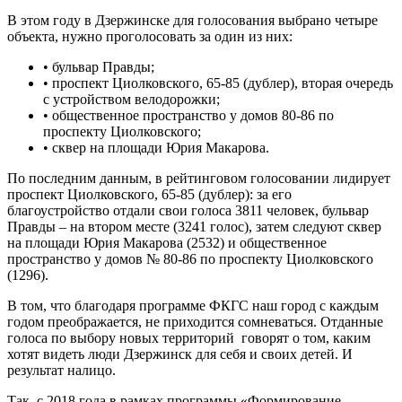
В этом году в Дзержинске для голосования выбрано четыре
объекта, нужно проголосовать за один из них:
• бульвар Правды;
• проспект Циолковского, 65-85 (дублер), вторая очередь
с устройством велодорожки;
• общественное пространство у домов 80-86 по
проспекту Циолковского;
• сквер на площади Юрия Макарова.
По последним данным, в рейтинговом голосовании лидирует
проспект Циолковского, 65-85 (дублер): за его
благоустройство отдали свои голоса 3811 человек, бульвар
Правды – на втором месте (3241 голос), затем следуют сквер
на площади Юрия Макарова (2532) и общественное
пространство у домов № 80-86 по проспекту Циолковского
(1296).
В том, что благодаря программе ФКГС наш город с каждым
годом преображается, не приходится сомневаться. Отданные
голоса по выбору новых территорий говорят о том, каким
хотят видеть люди Дзержинск для себя и своих детей. И
результат налицо.
Так, с 2018 года в рамках программы «Формирование