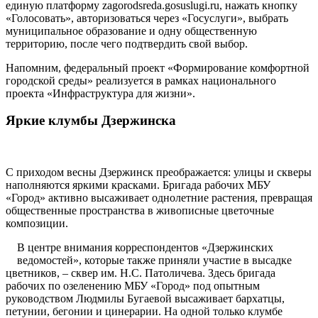
единую платформу zagorodsreda.gosuslugi.ru, нажать кнопку
«Голосовать», авторизоваться через «Госуслуги», выбрать
муниципальное образование и одну общественную
территорию, после чего подтвердить свой выбор.
Напомним, федеральный проект «Формирование комфортной
городской среды» реализуется в рамках национального
проекта «Инфраструктура для жизни».
Яркие клумбы Дзержинска
С приходом весны Дзержинск преображается: улицы и скверы
наполняются яркими красками. Бригада рабочих МБУ
«Город» активно высаживает однолетние растения, превращая
общественные пространства в живописные цветочные
композиции.
В центре внимания корреспондентов «Дзержинских
ведомостей», которые также приняли участие в высадке
цветников, – сквер им. Н.С. Патоличева. Здесь бригада
рабочих по озеленению МБУ «Город» под опытным
руководством Людмилы Бугаевой высаживает бархатцы,
петунии, бегонии и цинерарии. На одной только клумбе