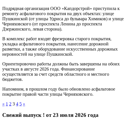
Подрядная организация ООО «Капдорстрой» приступила к
ремонту асфальтового покрытия на двух объектах: улице
Пушкинской (от улицы Удриса до бульвара Химиков) и улице
Черняховского (от проспекта Ленина до проспекта
Дзержинского, левая сторона).
В комплекс работ входят фрезеровка старого покрытия,
укладка асфальтового покрытия, нанесение дорожной
разметки, а также оборудование искусственных дорожных
неровностей на улице Пушкинской.
Ориентировочно работы должны быть завершены на обоих
участках в августе 2026 года. Финансирование
осуществляется за счет средств областного и местного
бюджетов.
Напомним, в прошлом году было обновлено асфальтовое
покрытие правой части улицы Черняховского.
Пагинация
Previous
Next
«
1
2
3
4
5
»
Posts
Posts
записей
Свежий выпуск ! от 23 июля 2026 года