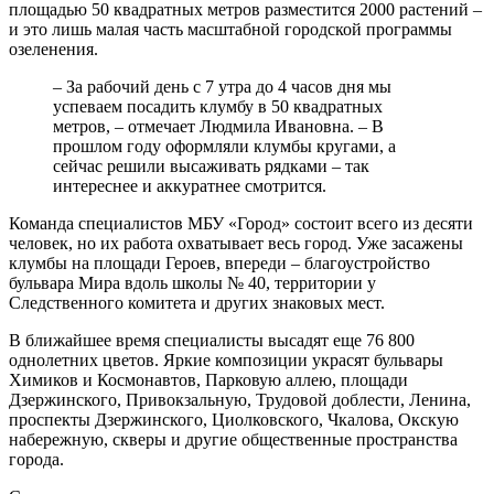
площадью 50 квадратных метров разместится 2000 растений –
и это лишь малая часть масштабной городской программы
озеленения.
– За рабочий день с 7 утра до 4 часов дня мы
успеваем посадить клумбу в 50 квадратных
метров, – отмечает Людмила Ивановна. – В
прошлом году оформляли клумбы кругами, а
сейчас решили высаживать рядками – так
интереснее и аккуратнее смотрится.
Команда специалистов МБУ «Город» состоит всего из десяти
человек, но их работа охватывает весь город. Уже засажены
клумбы на площади Героев, впереди – благоустройство
бульвара Мира вдоль школы № 40, территории у
Следственного комитета и других знаковых мест.
В ближайшее время специалисты высадят еще 76 800
однолетних цветов. Яркие композиции украсят бульвары
Химиков и Космонавтов, Парковую аллею, площади
Дзержинского, Привокзальную, Трудовой доблести, Ленина,
проспекты Дзержинского, Циолковского, Чкалова, Окскую
набережную, скверы и другие общественные пространства
города.