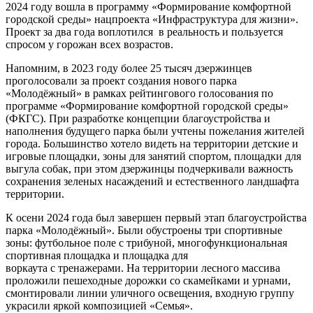
2024 году вошла в программу «Формирование комфортной
городской среды» нацпроекта «Инфраструктура для жизни».
Проект за два года воплотился в реальность и пользуется
спросом у горожан всех возрастов.
Напомним, в 2023 году более 25 тысяч дзержинцев
проголосовали за проект создания нового парка
«Молодёжный» в рамках рейтингового голосования по
программе «Формирование комфортной городской среды»
(ФКГС). При разработке концепции благоустройства и
наполнения будущего парка были учтены пожелания жителей
города. Большинство хотело видеть на территории детские и
игровые площадки, зоны для занятий спортом, площадки для
выгула собак, при этом дзержинцы подчеркивали важность
сохранения зеленых насаждений и естественного ландшафта
территории.
К осени 2024 года был завершен первый этап благоустройства
парка «Молодёжный». Были обустроены три спортивные
зоны: футбольное поле с трибуной, многофункциональная
спортивная площадка и площадка для
воркаута с тренажерами. На территории лесного массива
проложили пешеходные дорожки со скамейками и урнами,
смонтировали линии уличного освещения, входную группу
украсили яркой композицией «Семья».