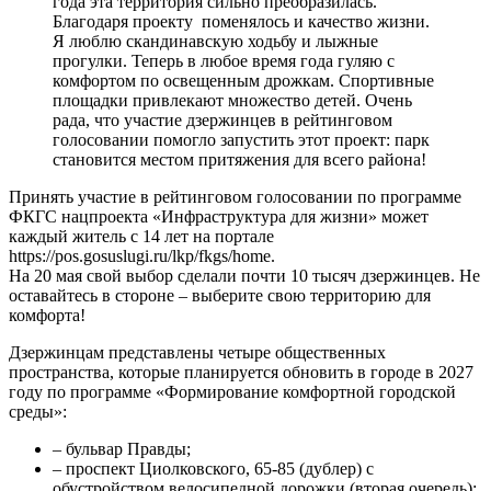
года эта территория сильно преобразилась.
Благодаря проекту поменялось и качество жизни.
Я люблю скандинавскую ходьбу и лыжные
прогулки. Теперь в любое время года гуляю с
комфортом по освещенным дрожкам. Спортивные
площадки привлекают множество детей. Очень
рада, что участие дзержинцев в рейтинговом
голосовании помогло запустить этот проект: парк
становится местом притяжения для всего района!
Принять участие в рейтинговом голосовании по программе
ФКГС нацпроекта «Инфраструктура для жизни» может
каждый житель с 14 лет на портале
https://pos.gosuslugi.ru/lkp/fkgs/home.
На 20 мая свой выбор сделали почти 10 тысяч дзержинцев. Не
оставайтесь в стороне – выберите свою территорию для
комфорта!
Дзержинцам представлены четыре общественных
пространства, которые планируется обновить в городе в 2027
году по программе «Формирование комфортной городской
среды»:
– бульвар Правды;
– проспект Циолковского, 65-85 (дублер) с
обустройством велосипедной дорожки (вторая очередь);