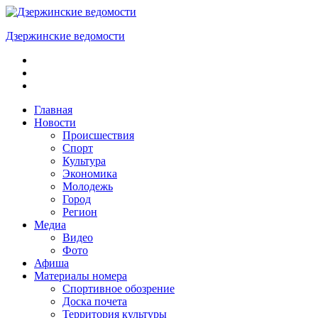
Skip
to
Дзержинские ведомости
content
ОБЩЕСТВЕННО-
ПОЛИТИЧЕСКАЯ
ГОРОДСКАЯ
ГАЗЕТА
Главная
Новости
Происшествия
Спорт
Культура
Экономика
Молодежь
Город
Регион
Медиа
Видео
Фото
Афиша
Материалы номера
Спортивное обозрение
Доска почета
Территория культуры