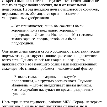
Секреты пышного цветения и успех озеленения зависят не
только от трудолюбия рабочих, но и от тщательной
подготовки. Перед посадкой почва очищается от сорняков,
перекапывается, обогащается органическими и
минеральными удобрениями.
– Всё приживается, лишь бы саженцы были
хорошие и почва воздушная, хорошая, –
подчеркивает Людмила Ивановна. – Мы готовим
землю заранее, следим, чтобы она была
плодородной.
Опытные специалисты строго соблюдают агротехнические
нормы, что гарантирует пышное цветение на протяжении
всего лета. Однако не всё так гладко: иногда цветы не
приживаются из‑за палящего солнца или некачественных
саженцев. Но главная проблема – человеческий фактор.
– Бывает, только посадили, а на клумбе –
проплешины, – с грустью рассказывает Людмила
Ивановна. – Кто‑то выдергивает цветы целиком,
кто‑то случайно наступает во время праздничных
гуляний.
Несмотря на эти трудности, рабочие МБУ «Город» не теряют
оптимизма. Они не только высаживают цветы, но и