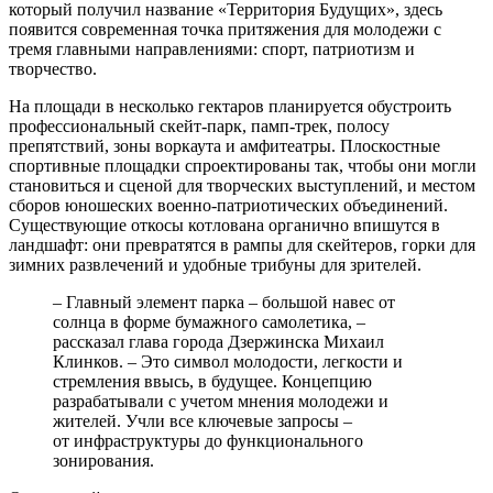
который получил название «Территория Будущих», здесь
появится современная точка притяжения для молодежи с
тремя главными направлениями: спорт, патриотизм и
творчество.
На площади в несколько гектаров планируется обустроить
профессиональный скейт-парк, памп-трек, полосу
препятствий, зоны воркаута и амфитеатры. Плоскостные
спортивные площадки спроектированы так, чтобы они могли
становиться и сценой для творческих выступлений, и местом
сборов юношеских военно-патриотических объединений.
Существующие откосы котлована органично впишутся в
ландшафт: они превратятся в рампы для скейтеров, горки для
зимних развлечений и удобные трибуны для зрителей.
– Главный элемент парка – большой навес от
солнца в форме бумажного самолетика, –
рассказал глава города Дзержинска Михаил
Клинков. – Это символ молодости, легкости и
стремления ввысь, в будущее. Концепцию
разрабатывали с учетом мнения молодежи и
жителей. Учли все ключевые запросы –
от инфраструктуры до функционального
зонирования.