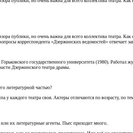
зора публики, но очень важна для всего коллектива театра. Ка
зора публики, но очень важна для всего коллектива театра. Как 
вопросы корреспондента «Дзержинских ведомостей» отвечает зав
 Горьковского государственного университета (1980). Работал
части Дзержинского театра драмы.
его литературной частью?
па у каждого театра своя. Актеры отличаются по возрасту, по те
 или их литературные агенты. Пьес приходит много.