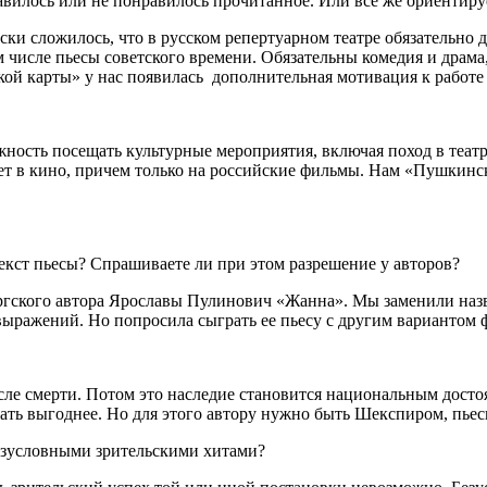
равилось или не понравилось прочитанное. Или всё же ориентиру
ески сложилось, что в русском репертуарном театре обязательно 
ом числе пьесы советского времени. Обязательны комедия и драма
ой карты» у нас появилась дополнительная мотивация к работе
жность посещать культурные мероприятия, включая поход в театр
лет в кино, причем только на российские фильмы. Нам «Пушкинск
екст пьесы? Спрашиваете ли при этом разрешение у авторов?
бургского автора Ярославы Пулинович «Жанна». Мы заменили назв
 выражений. Но попросила сыграть ее пьесу с другим вариантом 
после смерти. Потом это наследие становится национальным дос
ать выгоднее. Но для этого автору нужно быть Шекспиром, пьесы
безусловными зрительскими хитами?