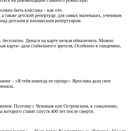
етесь на рекомендации главного режиссера?
должна быть классика – как оте-
, а также детский репертуар: для самых маленьких, учеников
 над детским и юношеским репертуаром.
, бесплатно. Деньги на карте нельзя обналичить. Можно
ая карта» дала стабильного зрителя. Особенно в пандемию,
ание – «Я тебя никогда не прощу». Ярослава дала свое
финала.
тоянием. Поэтому с Чеховым или Островским, к сожалению,
 которого ставят спустя 400 лет после смерти.