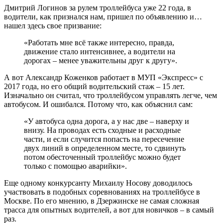
Дмитрий Логинов за рулем троллейбуса уже 22 года, в
водители, как признался нам, пришел по объявлению и…
нашел здесь свое призвание:
«Работать мне всё также интересно, правда,
движение стало интенсивнее, а водители на
дорогах – менее уважительны друг к другу».
А вот Александр Коженков работает в МУП «Экспресс» с
2017 года, но его общий водительский стаж – 15 лет.
Изначально он считал, что троллейбусом управлять легче, чем
автобусом. И ошибался. Потому что, как объяснил сам:
«У автобуса одна дорога, а у нас две – наверху и
внизу. На проводах есть сходные и расходные
части, и если случится попасть на пересечение
двух линий в определенном месте, то сдвинуть
потом обесточенный троллейбус можно будет
только с помощью аварийки».
Еще одному конкурсанту Михаилу Носову доводилось
участвовать в подобных соревнованиях на троллейбусе в
Москве. По его мнению, в Дзержинске не самая сложная
трасса для опытных водителей, а вот для новичков – в самый
раз.