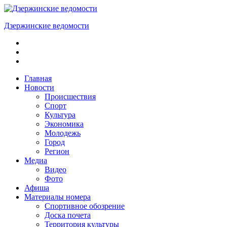
Skip
to
Дзержинские ведомости
content
ОБЩЕСТВЕННО-
ПОЛИТИЧЕСКАЯ
ГОРОДСКАЯ
ГАЗЕТА
Главная
Новости
Происшествия
Спорт
Культура
Экономика
Молодежь
Город
Регион
Медиа
Видео
Фото
Афиша
Материалы номера
Спортивное обозрение
Доска почета
Территория культуры