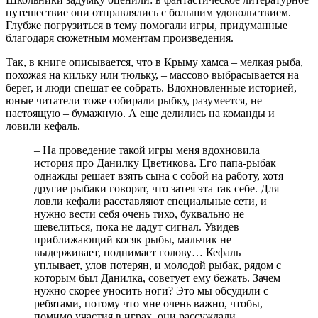
путешествие они отправлялись с большим удовольствием.
Глубже погрузиться в тему помогали игры, придуманные
благодаря сюжетным моментам произведения.
Так, в книге описывается, что в Крыму хамса – мелкая рыба,
похожая на кильку или тюльку, – массово выбрасывается на
берег, и люди спешат ее собрать. Вдохновленные историей,
юные читатели тоже собирали рыбку, разумеется, не
настоящую – бумажную. А еще делились на команды и
ловили кефаль.
– На проведение такой игры меня вдохновила
история про Данилку Цветикова. Его папа-рыбак
однажды решает взять сына с собой на работу, хотя
другие рыбаки говорят, что затея эта так себе. Для
ловли кефали расставляют специальные сети, и
нужно вести себя очень тихо, буквально не
шевелиться, пока не дадут сигнал. Увидев
приближающий косяк рыбы, мальчик не
выдерживает, поднимает голову… Кефаль
уплывает, улов потерян, и молодой рыбак, рядом с
которым был Данилка, советует ему бежать. Зачем
нужно скорее уносить ноги? Это мы обсудили с
ребятами, потому что мне очень важно, чтобы,
помимо участия в играх, они рассуждали,