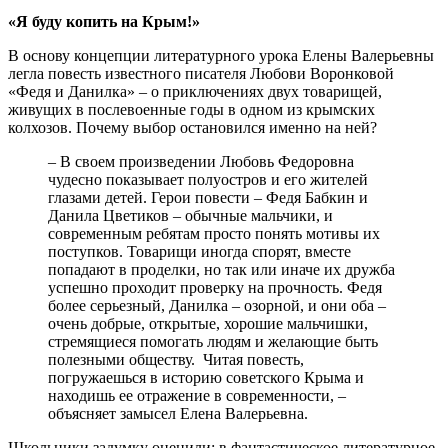
«Я буду копить на Крым!»
В основу концепции литературного урока Елены Валерьевны
легла повесть известного писателя Любови Воронковой
«Федя и Данилка» – о приключениях двух товарищей,
живущих в послевоенные годы в одном из крымских
колхозов. Почему выбор остановился именно на ней?
– В своем произведении Любовь Федоровна
чудесно показывает полуостров и его жителей
глазами детей. Герои повести – Федя Бабкин и
Данила Цветиков – обычные мальчики, и
современным ребятам просто понять мотивы их
поступков. Товарищи иногда спорят, вместе
попадают в проделки, но так или иначе их дружба
успешно проходит проверку на прочность. Федя
более серьезный, Данилка – озорной, и они оба –
очень добрые, открытые, хорошие мальчишки,
стремящиеся помогать людям и желающие быть
полезными обществу. Читая повесть,
погружаешься в историю советского Крыма и
находишь ее отражение в современности, –
объясняет замысел Елена Валерьевна.
Школьники задумку оценили: в фантастическое литературное