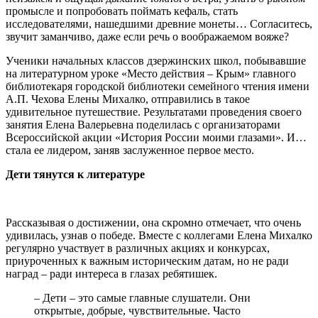
промысле и попробовать поймать кефаль, стать
исследователями, нашедшими древние монеты… Согласитесь,
звучит заманчиво, даже если речь о воображаемом вояже?
Ученики начальных классов дзержинских школ, побывавшие
на литературном уроке «Место действия – Крым» главного
библиотекаря городской библиотеки семейного чтения имени
А.П. Чехова Елены Михалко, отправились в такое
удивительное путешествие. Результатами проведения своего
занятия Елена Валерьевна поделилась с организаторами
Всероссийской акции «История России моими глазами». И…
стала ее лидером, заняв заслуженное первое место.
Дети тянутся к литературе
Рассказывая о достижении, она скромно отмечает, что очень
удивилась, узнав о победе. Вместе с коллегами Елена Михалко
регулярно участвует в различных акциях и конкурсах,
приуроченных к важным историческим датам, но не ради
наград – ради интереса в глазах ребятишек.
– Дети – это самые главные слушатели. Они
открытые, добрые, чувствительные. Часто