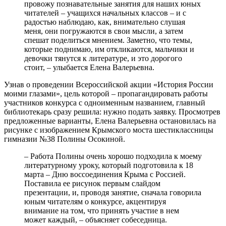
провожу познавательные занятия для наших юных
читателей – учащихся начальных классов – и с
радостью наблюдаю, как, внимательно слушая
меня, они погружаются в свои мысли, а затем
спешат поделиться мнением. Заметно, что темы,
которые поднимаю, им откликаются, мальчики и
девочки тянутся к литературе, и это дорогого
стоит, – улыбается Елена Валерьевна.
Узнав о проведении Всероссийской акции «История России
моими глазами», цель которой – пропагандировать работы
участников конкурса с одноименным названием, главный
библиотекарь сразу решила: нужно подать заявку. Просмотрев
предложенные варианты, Елена Валерьевна остановилась на
рисунке с изображением Крымского моста шестиклассницы
гимназии №38 Полины Осокиной.
– Работа Полины очень хорошо подходила к моему
литературному уроку, который подготовила к 18
марта – Дню воссоединения Крыма с Россией.
Поставила ее рисунок первым слайдом
презентации, и, проводя занятие, сначала говорила
юным читателям о конкурсе, акцентируя
внимание на том, что принять участие в нем
может каждый, – объясняет собеседница.