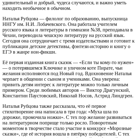
удивительный и добрый, чудеса случаются, и важно уметь
находить необычное в обычном.
Наталья Рубцова — филолог по образованию, выпускница
ННГУ им. Н.И. Лобачевского. Она работала учителем
русского языка и литературы в гимназии №38, преподавала в
Чехии, переводила чешскую литературу на русский язык.
Сегодня она сотрудничает с тремя издательствами и готовит к
публикации детские детективы, фэнтези-историю и книгу о
ЕГЭ в жанре нон-фикшн.
Её первая изданная книга сказок — «Если ты кому-то нужен»
— о потерявшемся Ключике и уличном коте Пирате, чьи
желания исполняются под Новый год. Вдохновение Наталья
черпает в общении с сыном и учениками. Она уверена:
привить детям интерес к литературе можно только личным
примером. Среди любимых авторов — Виктор Драгунский,
Константин Паустовский, Николай Носов, Астрид Линдгрен.
Наталья Рубцова также рассказала, что её первое
стихотворение она написала в три года: «Муха шла по
дорожке, промочила ножки». С тех пор желание развиваться
на литературном поприще только росло. Поворотным
моментом в творчестве стало участие в конкурсе «Морозные
сказки», где её история вошла в пятёрку победителей. С тех