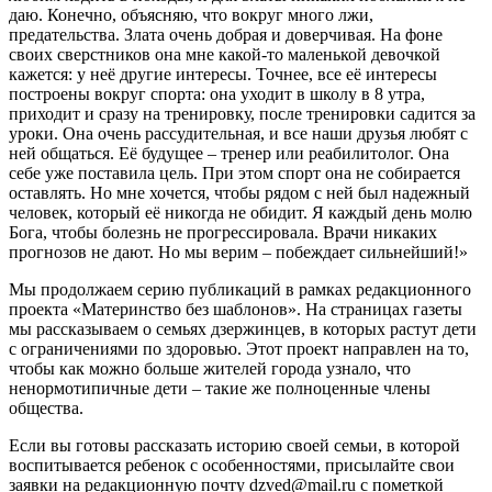
даю. Конечно, объясняю, что вокруг много лжи,
предательства. Злата очень добрая и доверчивая. На фоне
своих сверстников она мне какой-то маленькой девочкой
кажется: у неё другие интересы. Точнее, все её интересы
построены вокруг спорта: она уходит в школу в 8 утра,
приходит и сразу на тренировку, после тренировки садится за
уроки. Она очень рассудительная, и все наши друзья любят с
ней общаться. Её будущее – тренер или реабилитолог. Она
себе уже поставила цель. При этом спорт она не собирается
оставлять. Но мне хочется, чтобы рядом с ней был надежный
человек, который её никогда не обидит. Я каждый день молю
Бога, чтобы болезнь не прогрессировала. Врачи никаких
прогнозов не дают. Но мы верим – побеждает сильнейший!»
Мы продолжаем серию публикаций в рамках редакционного
проекта «Материнство без шаблонов». На страницах газеты
мы рассказываем о семьях дзержинцев, в которых растут дети
с ограничениями по здоровью. Этот проект направлен на то,
чтобы как можно больше жителей города узнало, что
ненормотипичные дети – такие же полноценные члены
общества.
Если вы готовы рассказать историю своей семьи, в которой
воспитывается ребенок с особенностями, присылайте свои
заявки на редакционную почту dzved@mail.ru с пометкой