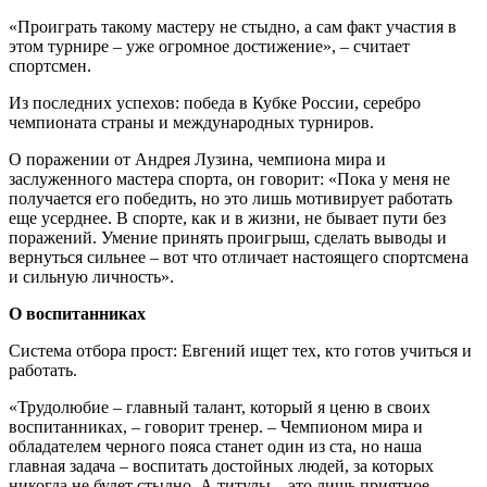
«Проиграть такому мастеру не стыдно, а сам факт участия в
этом турнире – уже огромное достижение», – считает
спортсмен.
Из последних успехов: победа в Кубке России, серебро
чемпионата страны и международных турниров.
О поражении от Андрея Лузина, чемпиона мира и
заслуженного мастера спорта, он говорит: «Пока у меня не
получается его победить, но это лишь мотивирует работать
еще усерднее. В спорте, как и в жизни, не бывает пути без
поражений. Умение принять проигрыш, сделать выводы и
вернуться сильнее – вот что отличает настоящего спортсмена
и сильную личность».
О воспитанниках
Система отбора прост: Евгений ищет тех, кто готов учиться и
работать.
«Трудолюбие – главный талант, который я ценю в своих
воспитанниках, – говорит тренер. – Чемпионом мира и
обладателем черного пояса станет один из ста, но наша
главная задача – воспитать достойных людей, за которых
никогда не будет стыдно. А титулы – это лишь приятное