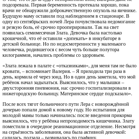
подозревала. Первая беременность протекала хорошо, пока
врачи не обнаружили доброкачественную опухоль на яичнике.
Будущую маму оставили под наблюдением в стационаре. В
одну из сентябрьских ночей Лера почувствовала недомогание
и резкую боль, её срочно прооперировали. Так на свет
появилась семимесячная Злата. Девочка была настолько
крошечной, что её оставили «допекать» в инкубаторе в
детской больнице. Но по недосмотренности у маленького
человечка, родившегося с весом чуть больше полутора
килограммов, начались проблемы со здоровьем.
«Злата лежала в палате с «отказниками», для меня там не было
кровати, – вспоминает Валерия. – Я приходила три раза в
день, кормила её через зонд. Но в один день заметила, что мой
ребёнок начал задыхаться. Выяснилось, что у малышки –
двухсторонняя пневмония, нас срочно госпитализировали в
нижегородскую больницу. Материнское сердце подсказало».
После всех тягот больничного пути Лера с новорождённой
дочерью попали домой к новому году. Но испытания для
молодой мамы только начинались: после введения прикорма
выяснилось, что у ребёнка непроходимость кишечника. Злату
поместили в очередное реанимационное отделение. Несмотря
на серьёзность заболевания, она была активной девочкой:
садилась, ползала – развивалась по графину.