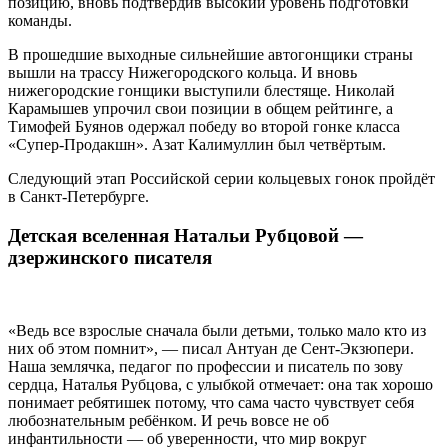
позицию, вновь подтвердив высокий уровень подготовки
команды.
В прошедшие выходные сильнейшие автогонщики страны
вышли на трассу Нижегородского кольца. И вновь
нижегородские гонщики выступили блестяще. Николай
Карамышев упрочил свои позиции в общем рейтинге, а
Тимофей Буянов одержал победу во второй гонке класса
«Супер-Продакшн». Азат Калимуллин был четвёртым.
Следующий этап Российской серии кольцевых гонок пройдёт
в Санкт-Петербурге.
Детская вселенная Натальи Рубцовой —
дзержинского писателя
«Ведь все взрослые сначала были детьми, только мало кто из
них об этом помнит», — писал Антуан де Сент-Экзюпери.
Наша землячка, педагог по профессии и писатель по зову
сердца, Наталья Рубцова, с улыбкой отмечает: она так хорошо
понимает ребятишек потому, что сама часто чувствует себя
любознательным ребёнком. И речь вовсе не об
инфантильности — об уверенности, что мир вокруг