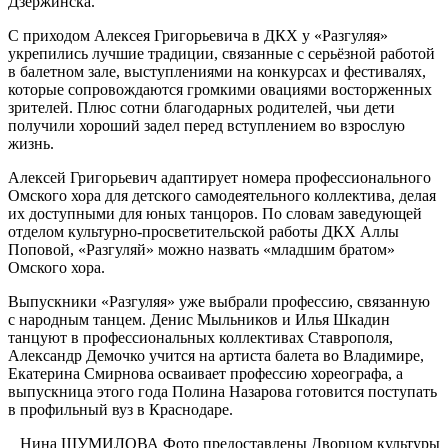
Дзержинска.
С приходом Алексея Григорьевича в ДКХ у «Разгуляя»
укрепились лучшие традиции, связанные с серьёзной работой
в балетном зале, выступлениями на конкурсах и фестивалях,
которые сопровождаются громкими овациями восторженных
зрителей. Плюс сотни благодарных родителей, чьи дети
получили хороший задел перед вступлением во взрослую
жизнь.
Алексей Григорьевич адаптирует номера профессионального
Омского хора для детского самодеятельного коллектива, делая
их доступными для юных танцоров. По словам заведующей
отделом культурно-просветительской работы ДКХ Аллы
Поповой, «Разгуляй» можно назвать «младшим братом»
Омского хора.
Выпускники «Разгуляя» уже выбрали профессию, связанную
с народным танцем. Денис Мыльников и Илья Шкадин
танцуют в профессиональных коллективах Ставрополя,
Александр Демочко учится на артиста балета во Владимире,
Екатерина Смирнова осваивает профессию хореографа, а
выпускница этого года Полина Назарова готовится поступать
в профильный вуз в Краснодаре.
Нина ШУМИЛОВА Фото предоставлены Дворцом культуры