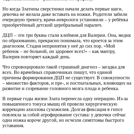
Но когда Златины сверстники начали делать первые шаги,
девочка не желала даже вставать на ножки. Родители забили
очередную тревогу, врачи-неврологи установили – у ребёнка
приобретённый детский церебральный паралич.
ДЦП – эти три буквы стали клеймом для Валерии. Она, медик
по образованию, прекрасно понимала, что кроется за этим
диагнозом. Стадия непринятия у неё до сих пор. «Мой
ребенок – не больной, он здоровее всех!» – как мантру,
Валерия повторяет каждый день.
Что спровоцировало такой страшный диагноз – загадка для
всех. Во врачебных справочниках пишут, что единой
причины формирования ДЦП не существует. В совокупности
– множество факторов, и пре-, и постнатальных, влияющих на
развитие и созревание головного мозга плода и ребенка.
В первые годы жизни Злата перенесла одну операцию. Из-за
повышенного тонуса мышц ей провели хирургическую
коррекцию ахиллова сухожилия. Долгая фиксация в гипсе
повлекла за собой атрофирование сустава: у девочки сейчас
одна ножка короче другой, но исчезли симптомы быстрого
уставания.