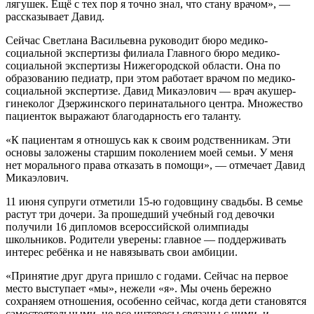
лягушек. Ещё с тех пор я точно знал, что стану врачом», —
рассказывает Давид.
Сейчас Светлана Васильевна руководит бюро медико-
социальной экспертизы филиала Главного бюро медико-
социальной экспертизы Нижегородской области. Она по
образованию педиатр, при этом работает врачом по медико-
социальной экспертизе. Давид Микаэлович — врач акушер-
гинеколог Дзержинского перинатального центра. Множество
пациенток выражают благодарность его таланту.
«К пациентам я отношусь как к своим родственникам. Эти
основы заложены старшим поколением моей семьи. У меня
нет морального права отказать в помощи», — отмечает Давид
Микаэлович.
11 июня супруги отметили 15-ю годовщину свадьбы. В семье
растут три дочери. За прошедший учебный год девочки
получили 16 дипломов всероссийской олимпиады
школьников. Родители уверены: главное — поддерживать
интерес ребёнка и не навязывать свои амбиции.
«Принятие друг друга пришло с годами. Сейчас на первое
место выступает «мы», нежели «я». Мы очень бережно
сохраняем отношения, особенно сейчас, когда дети становятся
самостоятельными, не все интересы связаны с ними, и