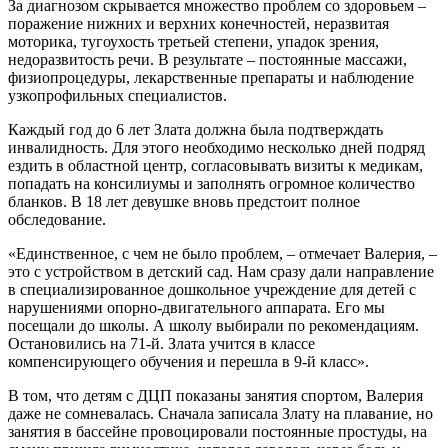
За диагнозом скрывается множество проблем со здоровьем –
поражение нижних и верхних конечностей, неразвитая
моторика, тугоухость третьей степени, упадок зрения,
недоразвитость речи. В результате – постоянные массажи,
физиопроцедуры, лекарственные препараты и наблюдение
узкопрофильных специалистов.
Каждый год до 6 лет Злата должна была подтверждать
инвалидность. Для этого необходимо несколько дней подряд
ездить в областной центр, согласовывать визиты к медикам,
попадать на консилиумы и заполнять огромное количество
бланков. В 18 лет девушке вновь предстоит полное
обследование.
«Единственное, с чем не было проблем, – отмечает Валерия, –
это с устройством в детский сад. Нам сразу дали направление
в специализированное дошкольное учреждение для детей с
нарушениями опорно-двигательного аппарата. Его мы
посещали до школы. А школу выбирали по рекомендациям.
Остановились на 71-й. Злата учится в классе
компенсирующего обучения и перешла в 9-й класс».
В том, что детям с ДЦП показаны занятия спортом, Валерия
даже не сомневалась. Сначала записала Злату на плавание, но
занятия в бассейне провоцировали постоянные простуды, на