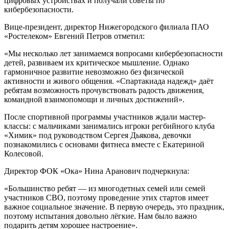
цифровых устройствах и получали советы по
кибербезопасности.
Вице-президент, директор Нижегородского филиала ПАО
«Ростелеком» Евгений Петров отметил:
«Мы несколько лет занимаемся вопросами кибербезопасности
детей, развиваем их критическое мышление. Однако
гармоничное развитие невозможно без физической
активности и живого общения. «Спартакиада надежд» даёт
ребятам возможность прочувствовать радость движения,
командной взаимопомощи и личных достижений».
После спортивной программы участников ждали мастер-
классы: с мальчиками занимались игроки регбийного клуба
«Химик» под руководством Сергея Дьякова, девочки
познакомились с основами фитнеса вместе с Екатериной
Колесовой.
Директор ФОК «Ока» Нина Аранович подчеркнула:
«Большинство ребят — из многодетных семей или семей
участников СВО, поэтому проведение этих стартов имеет
важное социальное значение. В первую очередь, это праздник,
поэтому испытания довольно лёгкие. Нам было важно
подарить детям хорошее настроение».