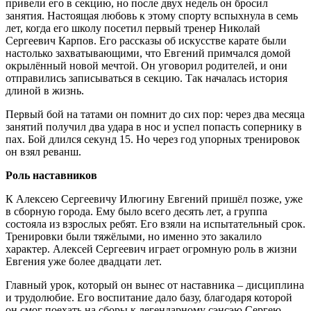
привели его в секцию, но после двух недель он бросил
занятия. Настоящая любовь к этому спорту вспыхнула в семь
лет, когда его школу посетил первый тренер Николай
Сергеевич Карпов. Его рассказы об искусстве карате были
настолько захватывающими, что Евгений примчался домой
окрылённый новой мечтой. Он уговорил родителей, и они
отправились записываться в секцию. Так началась история
длиной в жизнь.
Первый бой на татами он помнит до сих пор: через два месяца
занятий получил два удара в нос и успел попасть сопернику в
пах. Бой длился секунд 15. Но через год упорных тренировок
он взял реванш.
Роль наставников
К Алексею Сергеевичу Илюгину Евгений пришёл позже, уже
в сборную города. Ему было всего десять лет, а группа
состояла из взрослых ребят. Его взяли на испытательный срок.
Тренировки были тяжёлыми, но именно это закалило
характер. Алексей Сергеевич играет огромную роль в жизни
Евгения уже более двадцати лет.
Главный урок, который он вынес от наставника – дисциплина
и трудолюбие. Его воспитание дало базу, благодаря которой
он смог поехать на сборы к легендарному сэнсэю Сергею