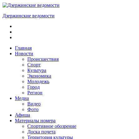
Skip
to
Дзержинские ведомости
content
ОБЩЕСТВЕННО-
ПОЛИТИЧЕСКАЯ
ГОРОДСКАЯ
ГАЗЕТА
Главная
Новости
Происшествия
Спорт
Культура
Экономика
Молодежь
Город
Регион
Медиа
Видео
Фото
Афиша
Материалы номера
Спортивное обозрение
Доска почета
Территория культуры