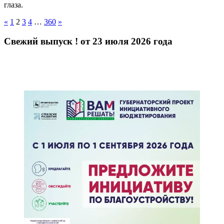
глаза.
Пагинация
Previous
Next
«
1
2
3
4
…
360
»
Posts
Posts
записей
Свежий выпуск ! от 23 июля 2026 года