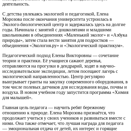
деятельность.
С детства увлекаясь экологией и педагогикой, Елена
Морозова после окончания университета устроилась в
Эколого-биологический центр и задержалась здесь на долгие
годы. Начинала с занятий с дошколятами и младшими
школьниками в объединениях «Маленький эколог» и «Азбука
природы», затем стала вести занятия для подростков —
объединения «Экология.ру» и «Экологический практикум».
Педагогический подход Елены Викторовны — сочетание
теории и практики. Её учащиеся сажают деревья,
отправляются на прогулки в дендрарий, ходят в научно-
исследовательские экспедиции, летом посещают лагерь с
экологической направленностью. Центр регулярно
выигрывает гранты на закупку современного оборудования, в
том числе полевых датчиков для исследования воды, почвы и
воздуха. В новом учебном году запустится программа «Химия
для малышей».
Главная цель педагога — научить ребят бережному
отношению к природе. Елена Морозова признаётся, что
продолжает учиться у своих учеников и развиваться вместе с
ними. Она также отмечает, что лучшая награда для педагога
— эмоциональная отдача от детей, их интерес и горящие