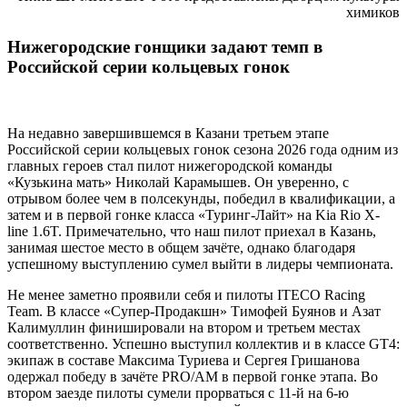
химиков
Нижегородские гонщики задают темп в
Российской серии кольцевых гонок
На недавно завершившемся в Казани третьем этапе
Российской серии кольцевых гонок сезона 2026 года одним из
главных героев стал пилот нижегородской команды
«Кузькина мать» Николай Карамышев. Он уверенно, с
отрывом более чем в полсекунды, победил в квалификации, а
затем и в первой гонке класса «Туринг-Лайт» на Kia Rio X-
line 1.6T. Примечательно, что наш пилот приехал в Казань,
занимая шестое место в общем зачёте, однако благодаря
успешному выступлению сумел выйти в лидеры чемпионата.
Не менее заметно проявили себя и пилоты ITECO Racing
Team. В классе «Супер-Продакшн» Тимофей Буянов и Азат
Калимуллин финишировали на втором и третьем местах
соответственно. Успешно выступил коллектив и в классе GT4:
экипаж в составе Максима Туриева и Сергея Гришанова
одержал победу в зачёте PRO/AM в первой гонке этапа. Во
втором заезде пилоты сумели прорваться с 11-й на 6-ю