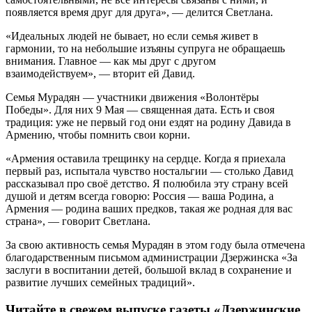
появляется время друг для друга», — делится Светлана.
«Идеальных людей не бывает, но если семья живет в
гармонии, то на небольшие изъяны супруга не обращаешь
внимания. Главное — как мы друг с другом
взаимодействуем», — вторит ей Давид.
Семья Мурадян — участники движения «Волонтёры
Победы». Для них 9 Мая — священная дата. Есть и своя
традиция: уже не первый год они ездят на родину Давида в
Армению, чтобы помнить свои корни.
«Армения оставила трещинку на сердце. Когда я приехала
первый раз, испытала чувство ностальгии — столько Давид
рассказывал про своё детство. Я полюбила эту страну всей
душой и детям всегда говорю: Россия — ваша Родина, а
Армения — родина ваших предков, такая же родная для вас
страна», — говорит Светлана.
За свою активность семья Мурадян в этом году была отмечена
благодарственным письмом администрации Дзержинска «За
заслуги в воспитании детей, большой вклад в сохранение и
развитие лучших семейных традиций».
Читайте в свежем выпуске газеты «Дзержинские