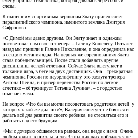
смену пришла гимнастика, которая давалась через боль и
слезы.
К нынешним спортивным вершинам Злату привел совет
паралимпийского чемпиона, именитого земляка Дмитрия
Сафронова.
«С Димой мы давно дружим. Он Злату знает и однажды
посоветовал нам своего тренера – Галину Кошелеву. Пять лет
назад мы пришли к Галине Николаевне, и она определила нас
в секцию метания ядра. На первых же соревнованиях Злата
стала победительницей. После стали добавлять другие
дисциплины легкой атлетики. Сейчас Злата выступает в
толкании ядра, в беге на двух дистанциях. Она – трёхкратная
чемпионка России по пауэрлифтингу, это заслуга тренера
Антона Шеина, и призёр первенства России по лёгкой
атлетике – её тренирует Татьяна Лучина», – с гордостью
отмечает мама.
На вопрос «Что бы вы могли посоветовать родителям детей, у
которых такой же диагноз?», Валерия советует не бояться и
делать всё для развития своего ребенка, не стесняться его и
работать над его будущим.
«Мы с дочерью общаемся на равных, она везде с нами. Очень
любим ходить в походы, и для Златы никаких поблажек я не