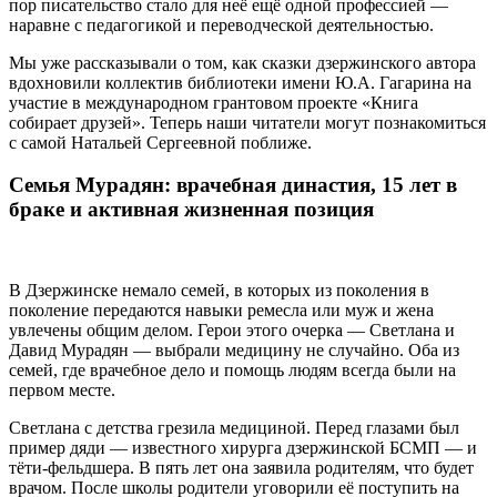
пор писательство стало для неё ещё одной профессией —
наравне с педагогикой и переводческой деятельностью.
Мы уже рассказывали о том, как сказки дзержинского автора
вдохновили коллектив библиотеки имени Ю.А. Гагарина на
участие в международном грантовом проекте «Книга
собирает друзей». Теперь наши читатели могут познакомиться
с самой Натальей Сергеевной поближе.
Семья Мурадян: врачебная династия, 15 лет в
браке и активная жизненная позиция
В Дзержинске немало семей, в которых из поколения в
поколение передаются навыки ремесла или муж и жена
увлечены общим делом. Герои этого очерка — Светлана и
Давид Мурадян — выбрали медицину не случайно. Оба из
семей, где врачебное дело и помощь людям всегда были на
первом месте.
Светлана с детства грезила медициной. Перед глазами был
пример дяди — известного хирурга дзержинской БСМП — и
тёти-фельдшера. В пять лет она заявила родителям, что будет
врачом. После школы родители уговорили её поступить на