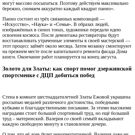
могут массово посыпаться. Поэтому действуем максимально
бережно, снимаем аккуратно каждый квадрат панно».
Панно состоит из трёх связанных композиций —
«Искусство», «Наука» и «Семья». В образах людей,
изображённых в синих тонах, художники передали идею
освоения космоса. После демонтажа реставраторы будут
восстанавливать утраченные элементы в своей мастерской —
этот процесс займёт около месяца. Затем мозаику смонтируют
на прежнем месте после капитального ремонта фасада Дома
книги. Окончание работ планируется на конец августа.
Золото для Златы: как спорт помог дзержинской
спортсменке с ДЦП добиться побед
Стена в комнате шестнадцатилетней Златы Ежовой украшена
россыпью медалей различного достоинства, победными
кубками и благодарственными письмами. За этими высокими
наградами стоит большой спортивный труд, но ещё больший
труд – материнский. Валерия со своей семьёй вкладывают
каждую свободную минуту в становление дочери.
О том, что её дочь будет ненормотипичной, Валерия даже не