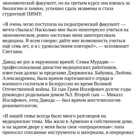
экономический факультет, но на третьем курсе она взялась за
биологию и химию, успешно сдала экзамены и стала
студенткой ПИМУ.
«Я очень легко поступила на педиатрический факультет —
мечта сбылась! Насколько мне было неинтересно учиться на
экономическом, ровно настолько меня заинтересовала
медицина. Я всем говорю: дайте мне возможность учиться
ещё семь лет, и я с удовольствием повторю!», — вспоминает
Светлана.
Давид же рос в окружении врачей. Семья Мурадян —
профессиональная династия медицинских работников,
известная далеко за пределами Дзержинска. Бабушка, Любовь
Александровна, была врачом партизанского отряда и
военного госпиталя в Белоруссии во время Великой
Отечественной войны. Её сын Грачя Иосифович долгие годы
руководил родильным домом №3. Второй сын — Микаэл
Иосифович, отец Давида — был врачом анестезиологом-
реаниматологом.
«В нашей семье всегда было много разговоров на
медицинские темы. Мы жили в Армении в собственном доме,
и на заднем дворе у меня была своя «операционная»: папа
приносил списанные инструменты и материалы, я оперировал