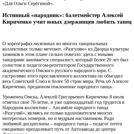
«Для Ольги Серёгиной».
Истинный «народник»: балетмейстер Алексей
Кириченко учит юных дзержинцев любить танец
О хореографах-мужчинах во многих танцевальных
коллективах только мечтают. «Разгуляю» из Дворца культуры
химиков в этом плане сильно повезло: здесь с юными
танцорами занимается специалист, который более 20 лет был
солистом и педагогом-репетитором Государственного
академического Омского русского народного хора. С
гастролями этого прославленного коллектива он объездил
весь Советский Союз и более 50 стран мира. Речь об Алексее
Кириченко, преданном поклоннике народного танца.
Уроженец Омска, Алексей Григорьевич Кириченко 8 июля
отметил своё 70-летие, и уже одиннадцатый год трудится в
Народном коллективе – Ансамбле народного танца
«Разгуляй», являясь не только вдохновителем многих
интересных номеров, но и мудрым наставником. Ради
любимой дисциплины – народного танца – педагог почти
ежедневно преодолевает путь от Автозавода до центра